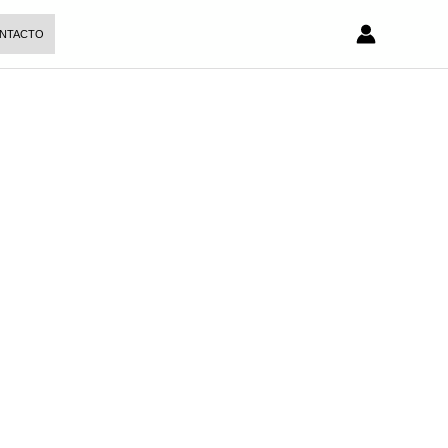
NTACTO
ansparencia
iones.
n cumplimiento con las normativas
ión responsable
.
as, declaraciones y mecanismos de